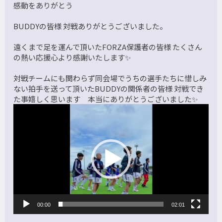
感動をありがとう
BUDDYの皆様 対戦ありがとうございました。
遠くまで足を運んで頂いたFORZA保護者の皆様 たくさん
の熱い応援心より感謝いたします✨
対戦チームにも関わらず同会場でうちの選手たちに惜しみ
ない拍手を送って頂いたBUDDYの関係者の皆様 対戦でき
た事嬉しく思います 本当にありがとうございました✨
動
画
プ
レ
ー
ヤ
ー
00:00
02:01