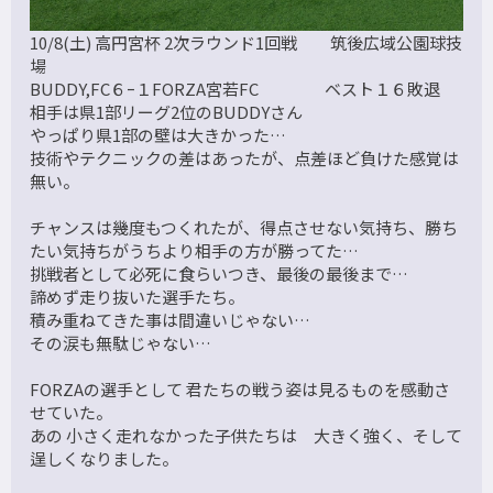
10/8(土) 高円宮杯 2次ラウンド1回戦 筑後広域公園球技
場
BUDDY,FC６ｰ１FORZA宮若FC ベスト１６敗退
相手は県1部リーグ2位のBUDDYさん
やっぱり県1部の壁は大きかった…
技術やテクニックの差はあったが、点差ほど負けた感覚は
無い。
チャンスは幾度もつくれたが、得点させない気持ち、勝ち
たい気持ちがうちより相手の方が勝ってた…
挑戦者として必死に食らいつき、最後の最後まで…
諦めず走り抜いた選手たち。
積み重ねてきた事は間違いじゃない…
その涙も無駄じゃない…
FORZAの選手として 君たちの戦う姿は見るものを感動さ
せていた。
あの 小さく走れなかった子供たちは 大きく強く、そして
逞しくなりました。