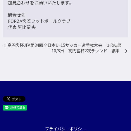
加見合わせをお願いいたします。
問合せ先
FORZA宮若フットボールクラブ
代表 阿比留 央
高円宮杯JFA第34回全日本Uｰ15サッカー選手権大会 １R結果
10/8㈯ 高円宮杯2次ラウンド 結果
プライバシーポリシー