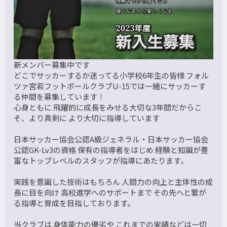
新メンバー募集中です
どこでサッカーするか迷ってる小学校6年生の皆様 フォル
ツァ宮若フットボールクラブU-15では一緒にサッカーす
る仲間を募集しています！
心身ともに 飛躍的に成長をみせる大切な3年間だからこ
そ、より真剣に より大切に指導しています
日本サッカー協会公認A級ジェネラル・日本サッカー協会
公認GK-Lv3の資格 保有の指導者をはじめ 経験と知識が豊
富なトップレベルのスタッフが指導にあたります。
実践を意識した技術はもちろん 人間力の向上と主体性の成
長に目を向け 高校進学へのサポートまで その先へと繋が
る指導と育成を目指しております。
当クラブは 身体能力の優劣や これまでの実績などは一切