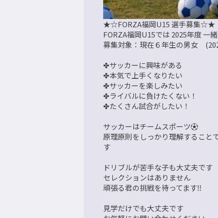
★☆FORZA福岡U15 選手募集☆★
FORZA福岡U15では 2025年
募集対象：現在６年生の男女 (202
✤サッカーに興味がある
✤本気で上手くなりたい
✤サッカーを楽しみたい
✤ライバルに負けたくない！
✤たくさん試合がしたい！
サッカーはチームスポーツ⚽
原理原則をしっかり理解することで
す
ドリブルが苦手な子も大丈夫です
セレクションはありません
頑張る君の挑戦を待ってます‼️
見学だけでも大丈夫です