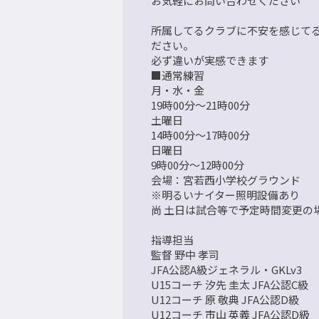
お気軽にお問い合わせください
所属してるクラブに不安を感じてる
ださい。
必ず違いが実感できます
■通常練習
月・水・金
19時00分～21時00分
土曜日
14時00分～17時00分
日曜日
9時00分～12時00分
会場：宮若西小学校グラウンド
※明るいナイター照明設備あり
尚 土日は試合等で予定時間変更の
指導担当
監督 野中 孝司
JFA公認A級ジェネラル・GKLv3
U15コーチ 汐先 圭太 JFA公認C級
U12コーチ 原 敬典 JFA公認D級
U12コーチ 市山 英義 JFA公認D級