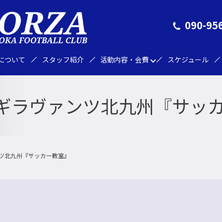
090-95
Aについて
スタッフ紹介
活動内容・会費
スケジュール
1㈰ ギラヴァンツ北九州『サッ
ァンツ北九州『サッカー教室』