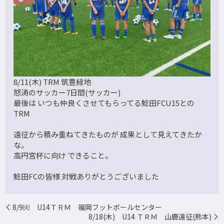
8/11(木) TRM 筑豊緑地
怒涛のサッカー7日間(サッカー)
最後は いつも仲良くさせてもらってる鯰田FCU15との
TRM
遠征から積み重ねてきたものが 成果として見えてきたか
な。
高円宮杯に向け できること。
鯰田FCの皆様 対戦ありがとうございました
8/9㈫ U14ＴＲＭ 福岡フットボールセンター
8/18(木) U14 ＴＲＭ 山鹿遠征(熊本)