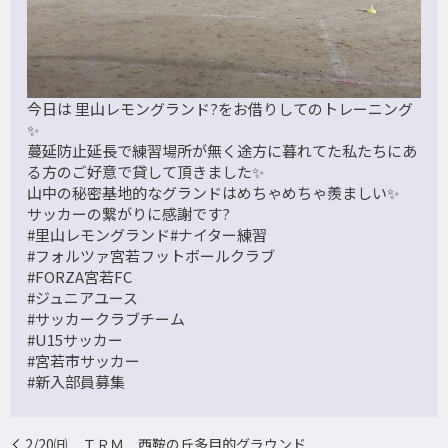
今日は 里山レモングランド?をお借りしてのトレーニング
✨
蔓延防止延長で練習場所が無く途方に暮れてた私たちにあ
る方のご好意で貸して頂きました✨
山中の秘密基地的なグランドはめちゃめちゃ羨ましい✨
サッカーの繋がりに感謝です?
#里山レモングランド#ナイター練習
#フォルツァ宮若フットボールクラブ
#FORZA宮若FC
#ジュニアユース
#サッカークラブチーム
#U15サッカー
#宮若市サッカー
#新入部員募集
2/20㈰ ＴＲＭ 西鞍の丘多目的グラウンド